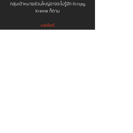
กลุ่มเป้าหมายส่วนใหญ่อาจจะไม่รู้จัก Krispy
Kreme ก็ตาม
ผลลัพธ์
กลุ่มเป้าหมายกว่า 3,000 คนต่อแถวรอก่อน
ห้างเปิดเพื่อซื้อ Krispy Kreme แถวยาวต่อ
เนื่องนานถึง 3 เดือน เราได้สร้างปรากฏการณ์
"การต่อแถวที่ยาวที่สุดในกรุงเทพฯ” ซึ่งการ
ประชาสัมพันธ์ครั้งนี้ สื่อ Traditional และสื่อ
Digital ของไทยให้ความสนใจเป็นอย่างมาก ส่ง
ผลให้ Krispy Kreme ได้รับการเผยแพร่ผ่าน
โฆษณาฟรีในสื่ออีกมากมาย
กลับไปที่ผลงานเด็ด