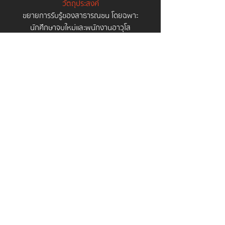
วัตถุประสงค์
ขยายการรับรู้ของสาธารณชน โดยฉพาะ
นักศึกษาจบใหม่และพนักงานอาวุโส
ผลลัพธ์
แคมเปญภาพยนตร์ออนไลน์ที่มุ่งเป้าไปที่การ
ทำให้ผู้คนกลับมาตระหนักถึงพฤติกรรมที่เป็น
สาเหตุของวิกฤตการเงินของพวกเขา โดยใช้
ความเชื่อและ Insights ของกลุ่มเป้าหมายมาเพื่อ
ดึงดูดความสนใจให้เกิดการรับรู้
กลับไปที่ผลงานเด็ด